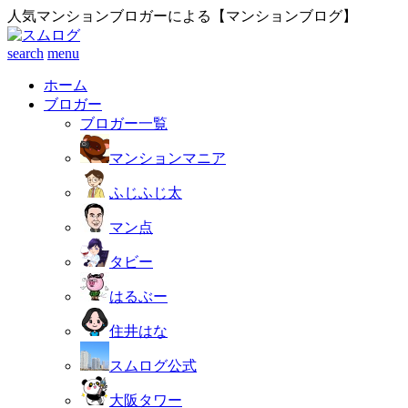
人気マンションブロガーによる【マンションブログ】
search
menu
ホーム
ブロガー
ブロガー一覧
マンションマニア
ふじふじ太
マン点
タビー
はるぶー
住井はな
スムログ公式
大阪タワー