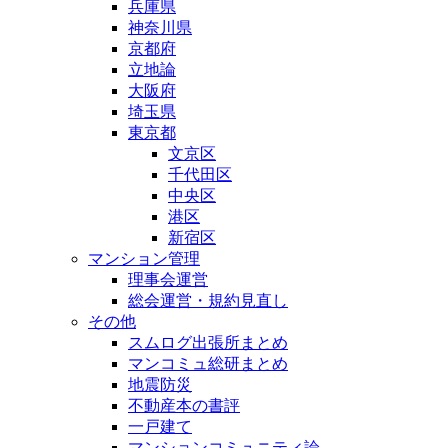
兵庫県
神奈川県
京都府
立地論
大阪府
埼玉県
東京都
文京区
千代田区
中央区
港区
新宿区
マンション管理
理事会運営
総会運営・規約見直し
その他
スムログ出張所まとめ
マンコミュ総研まとめ
地震防災
不動産本の書評
一戸建て
マンションコミュニティ論