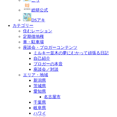
こう
総研公式
DSアキ
カテゴリー
住むレーション
定期借地権
車・駐車場
座談会・ブロガーコンテンツ
ミルキー並木の夢にむかって頑張る日記
自己紹介
ブロガーの本音
座談会／対談
エリア・地域
新潟県
茨城県
愛知県
名古屋市
千葉県
岐阜県
ハワイ