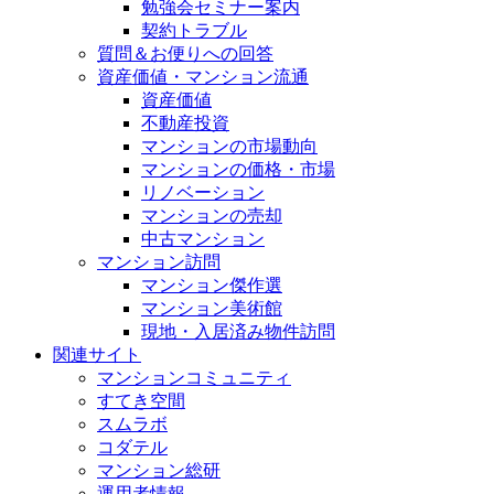
勉強会セミナー案内
契約トラブル
質問＆お便りへの回答
資産価値・マンション流通
資産価値
不動産投資
マンションの市場動向
マンションの価格・市場
リノベーション
マンションの売却
中古マンション
マンション訪問
マンション傑作選
マンション美術館
現地・入居済み物件訪問
関連サイト
マンションコミュニティ
すてき空間
スムラボ
コダテル
マンション総研
運用者情報