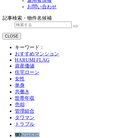
運用者情報
お問い合わせ
記事検索・物件名候補
CLOSE
キーワード：
おすすめマンション
HARUMI FLAG
資産価値
住宅ローン
女性
単身
共働き
世帯年収
売却
管理組合
タワマン
トラブル