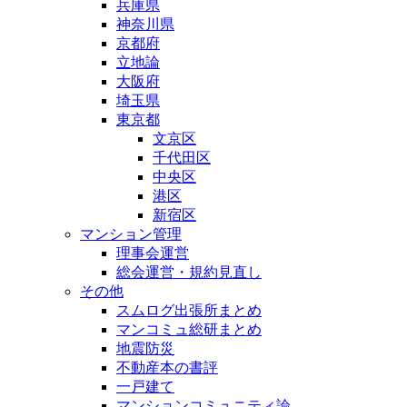
兵庫県
神奈川県
京都府
立地論
大阪府
埼玉県
東京都
文京区
千代田区
中央区
港区
新宿区
マンション管理
理事会運営
総会運営・規約見直し
その他
スムログ出張所まとめ
マンコミュ総研まとめ
地震防災
不動産本の書評
一戸建て
マンションコミュニティ論