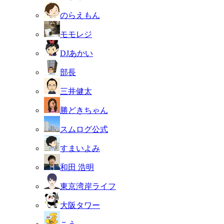
のらえもん
モモレジ
DJあかい
部長
三井健太
勝どきちゃん
スムログ公式
すまいよみ
和田 浩明
東京湾岸ライフ
大阪タワー