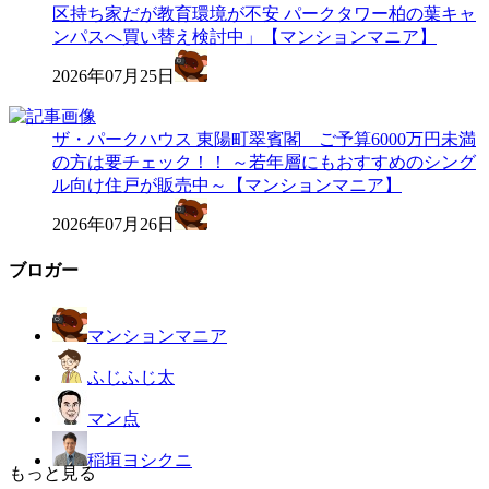
区持ち家だが教育環境が不安 パークタワー柏の葉キャ
ンパスへ買い替え検討中」【マンションマニア】
2026年07月25日
ザ・パークハウス 東陽町翠賓閣 ご予算6000万円未満
の方は要チェック！！ ～若年層にもおすすめのシング
ル向け住戸が販売中～【マンションマニア】
2026年07月26日
ブロガー
マンションマニア
ふじふじ太
マン点
稲垣ヨシクニ
もっと見る