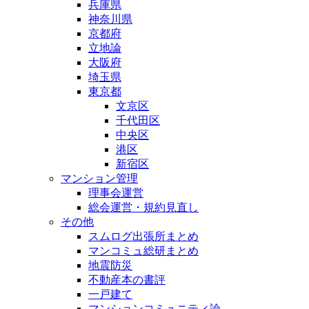
兵庫県
神奈川県
京都府
立地論
大阪府
埼玉県
東京都
文京区
千代田区
中央区
港区
新宿区
マンション管理
理事会運営
総会運営・規約見直し
その他
スムログ出張所まとめ
マンコミュ総研まとめ
地震防災
不動産本の書評
一戸建て
マンションコミュニティ論