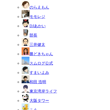
のらえもん
モモレジ
DJあかい
部長
三井健太
勝どきちゃん
スムログ公式
すまいよみ
和田 浩明
東京湾岸ライフ
大阪タワー
こう