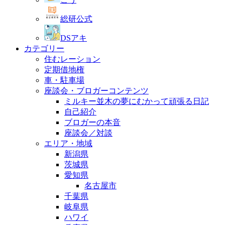
総研公式
DSアキ
カテゴリー
住むレーション
定期借地権
車・駐車場
座談会・ブロガーコンテンツ
ミルキー並木の夢にむかって頑張る日記
自己紹介
ブロガーの本音
座談会／対談
エリア・地域
新潟県
茨城県
愛知県
名古屋市
千葉県
岐阜県
ハワイ