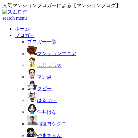
人気マンションブロガーによる【マンションブログ】
search
menu
ホーム
ブロガー
ブロガー一覧
マンションマニア
ふじふじ太
マン点
タビー
はるぶー
住井はな
稲垣ヨシクニ
やまちゃん